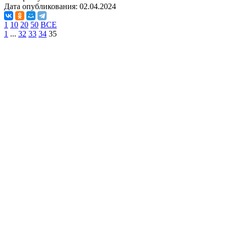
Дата опубликования:
02.04.2024
1
10
20
50
ВСЕ
1
...
32
33
34
35