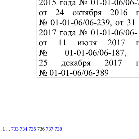
1
...
733
734
735
736
737
738