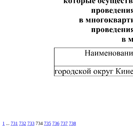
1
...
731
732
733
734
735
736
737
738