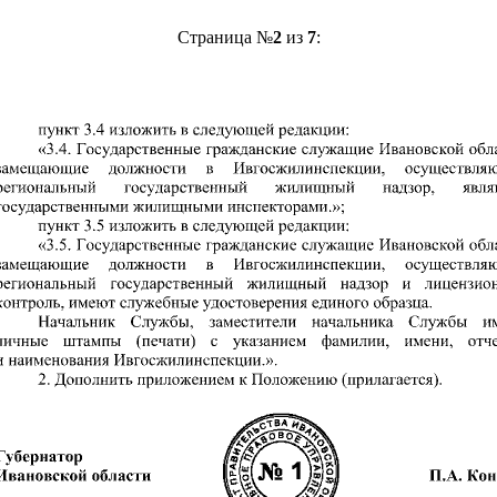
Страница №
2
из
7
: