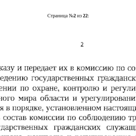
Страница №
2
из
22
: