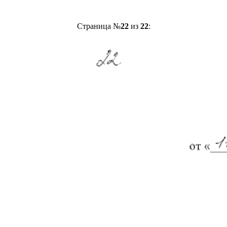
Страница №
22
из
22
: