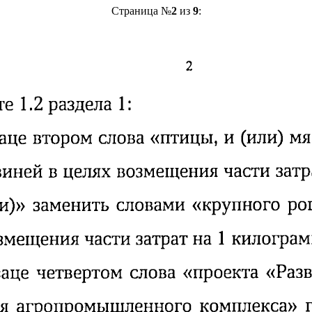
Страница №
2
из
9
: