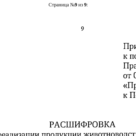
Страница №
9
из
9
: