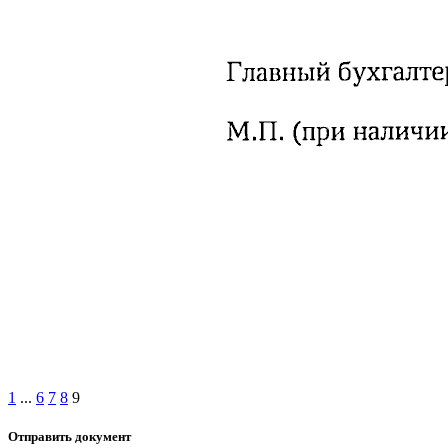
1
...
6
7
8
9
Отправить документ