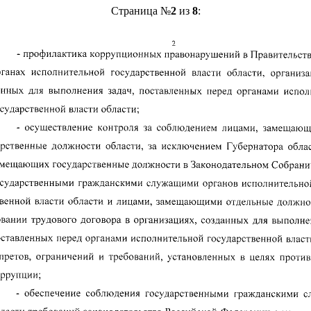
Страница №
2
из
8
: