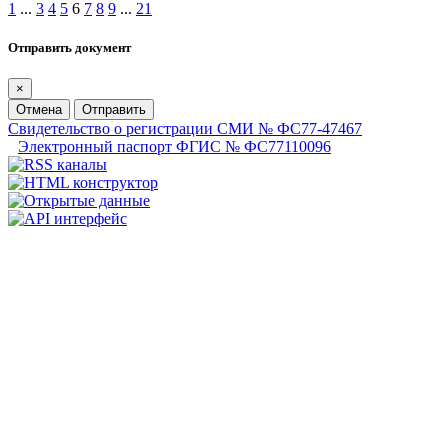
1
...
3
4
5
6
7
8
9
...
21
Отправить документ
×
Отмена
Отправить
Свидетельство о регистрации СМИ № ФС77-47467
Электронный паспорт ФГИС № ФС77110096