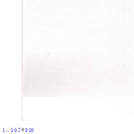
1
...
5
6
7
8
9
10