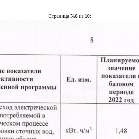
Страница №
8
из
10
: