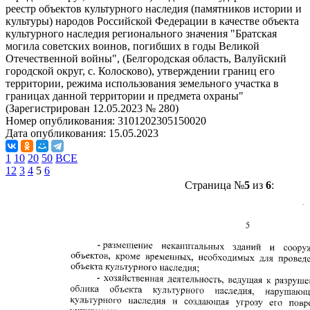
реестр объектов культурного наследия (памятников истории и
культуры) народов Российской Федерации в качестве объекта
культурного наследия регионального значения "Братская
могила советских воинов, погибших в годы Великой
Отечественной войны", (Белгородская область, Валуйский
городской округ, с. Колосково), утверждении границ его
территории, режима использования земельного участка в
границах данной территории и предмета охраны"
(Зарегистрирован 12.05.2023 № 280)
Номер опубликования:
3101202305150020
Дата опубликования:
15.05.2023
1
10
20
50
ВСЕ
1
2
3
4
5
6
Страница №
5
из
6
: