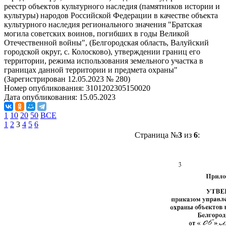
реестр объектов культурного наследия (памятников истории и
культуры) народов Российской Федерации в качестве объекта
культурного наследия регионального значения "Братская
могила советских воинов, погибших в годы Великой
Отечественной войны", (Белгородская область, Валуйский
городской округ, с. Колосково), утверждении границ его
территории, режима использования земельного участка в
границах данной территории и предмета охраны"
(Зарегистрирован 12.05.2023 № 280)
Номер опубликования:
3101202305150020
Дата опубликования:
15.05.2023
1
10
20
50
ВСЕ
1
2
3
4
5
6
Страница №
3
из
6
: