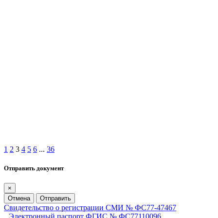
1
2
3
4
5
6
...
36
Отправить документ
×
Отмена
Отправить
Свидетельство о регистрации СМИ № ФС77-47467
Электронный паспорт ФГИС № ФС77110096