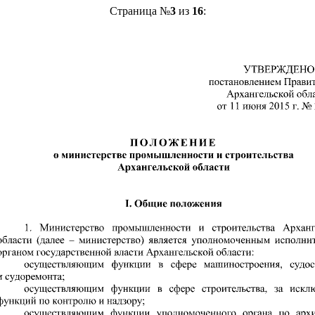
Страница №
3
из
16
: