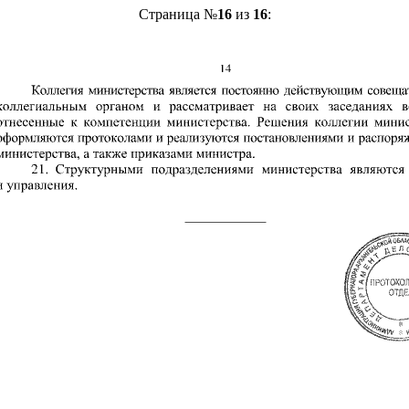
Страница №
16
из
16
: