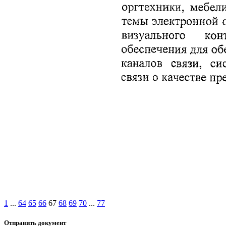
1
...
64
65
66
67
68
69
70
...
77
Отправить документ