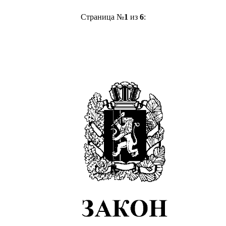
Страница №
1
из
6
: