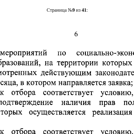
Страница №
9
из
41
: