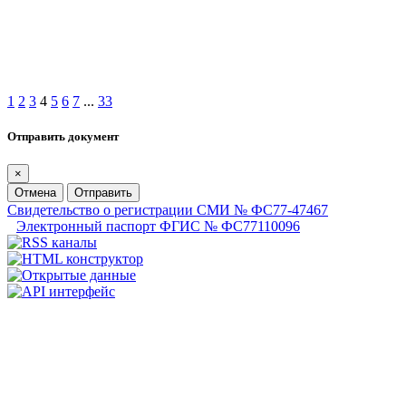
1
2
3
4
5
6
7
...
33
Отправить документ
×
Отмена
Отправить
Свидетельство о регистрации СМИ № ФС77-47467
Электронный паспорт ФГИС № ФС77110096