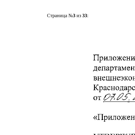
Страница №
3
из
33
: