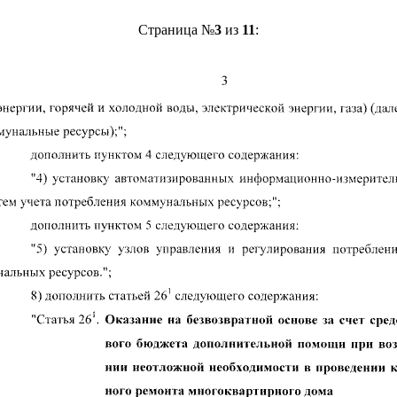
Страница №
3
из
11
: