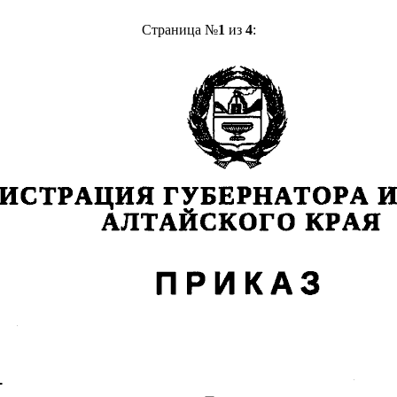
Страница №
1
из
4
: