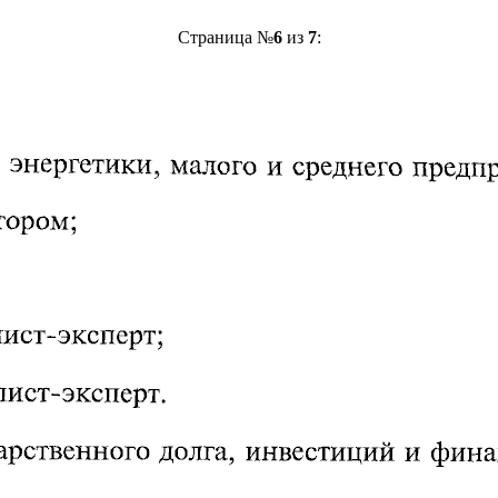
Страница №
6
из
7
: