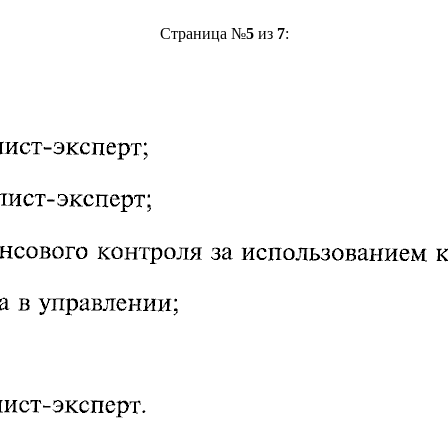
Страница №
5
из
7
: