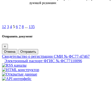
1
2
3
4
5
6
7
8
...
135
Отправить документ
×
Отмена
Отправить
Свидетельство о регистрации СМИ № ФС77-47467
Электронный паспорт ФГИС № ФС77110096