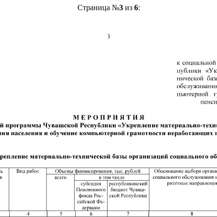
Страница №
3
из
6
: