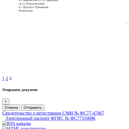
1
2
3
Отправить документ
×
Отмена
Отправить
Свидетельство о регистрации СМИ № ФС77-47467
Электронный паспорт ФГИС № ФС77110096