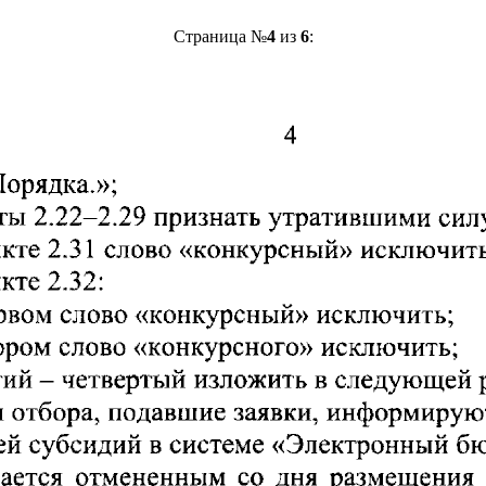
Страница №
4
из
6
: