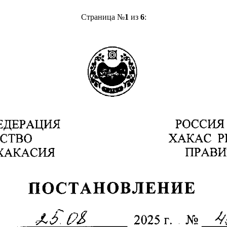
Страница №
1
из
6
: