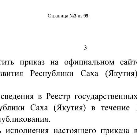
Страница №
3
из
95
: