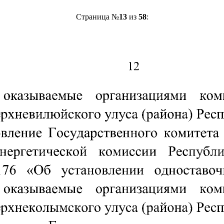
Страница №
13
из
58
: