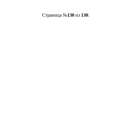
Страница №
130
из
130
: