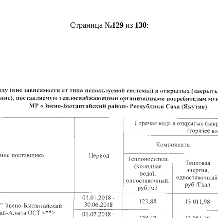
Страница №
129
из
130
: