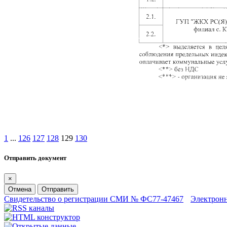
1
...
126
127
128
129
130
Отправить документ
×
Отмена
Отправить
Свидетельство о регистрации СМИ № ФС77-47467
Электрон