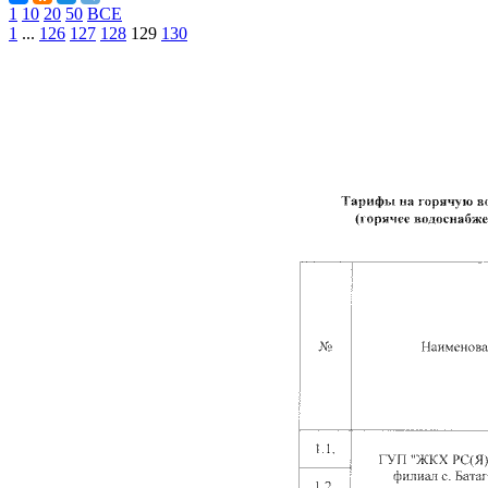
1
10
20
50
ВСЕ
1
...
126
127
128
129
130