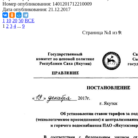
Номер опубликования:
1401201712210009
Дата опубликования:
21.12.2017
1
10
20
50
ВСЕ
1
2
3
4
...
9
Страница №
1
из
9
: