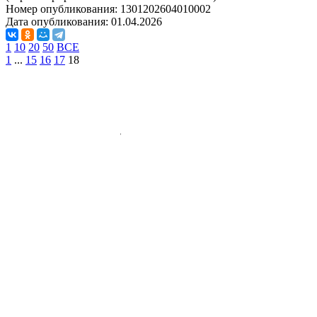
Номер опубликования:
1301202604010002
Дата опубликования:
01.04.2026
1
10
20
50
ВСЕ
1
...
15
16
17
18