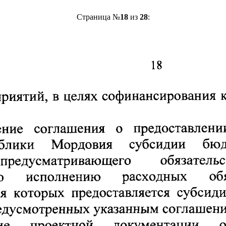
Страница №
18
из
28
: