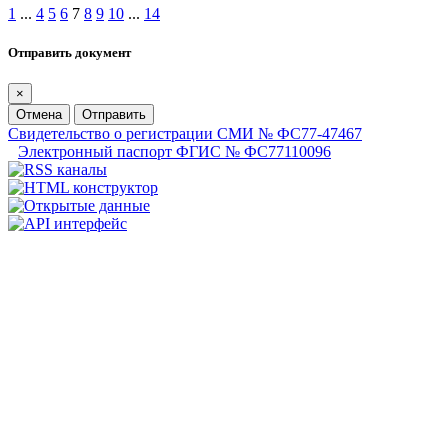
1
...
4
5
6
7
8
9
10
...
14
Отправить документ
×
Отмена
Отправить
Свидетельство о регистрации СМИ № ФС77-47467
Электронный паспорт ФГИС № ФС77110096