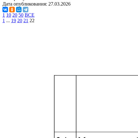
Дата опубликования:
27.03.2026
1
10
20
50
ВСЕ
1
...
19
20
21
22