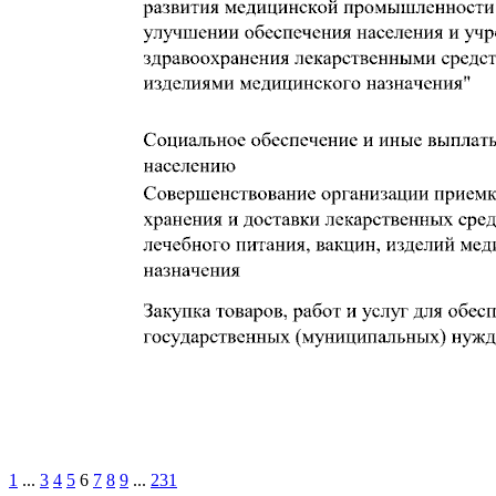
1
...
3
4
5
6
7
8
9
...
231