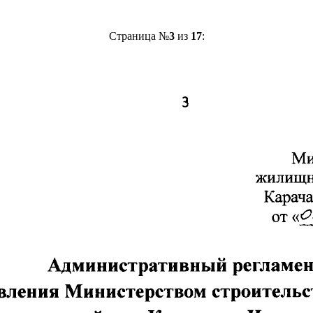
Страница №
3
из
17
: