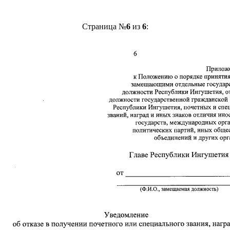
Страница №
6
из
6
: