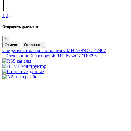
1
2
3
Отправить документ
×
Отмена
Отправить
Свидетельство о регистрации СМИ № ФС77-47467
Электронный паспорт ФГИС № ФС77110096