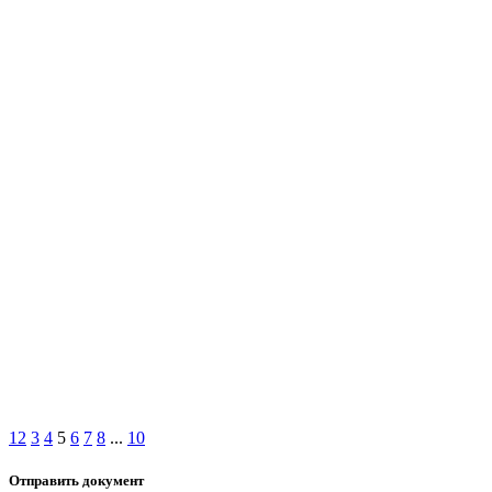
1
2
3
4
5
6
7
8
...
10
Отправить документ