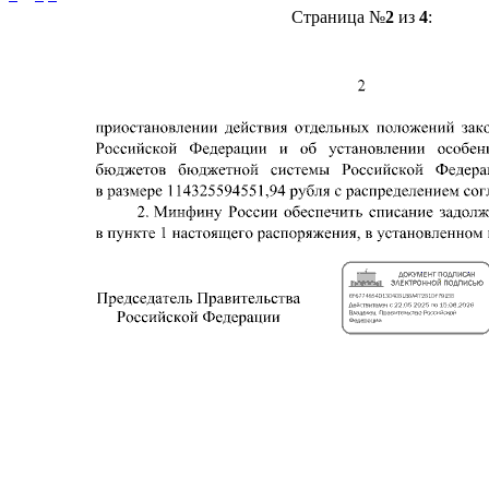
Страница №
2
из
4
: