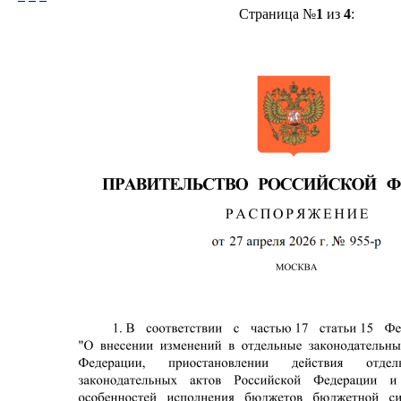
Страница №
1
из
4
: