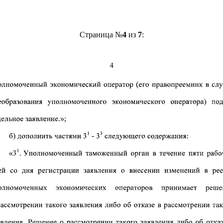
Страница №
4
из
7
: