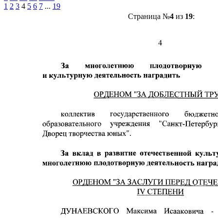
1
2
3
4
5
6
7
...
19
Страница №
4
из
19
: