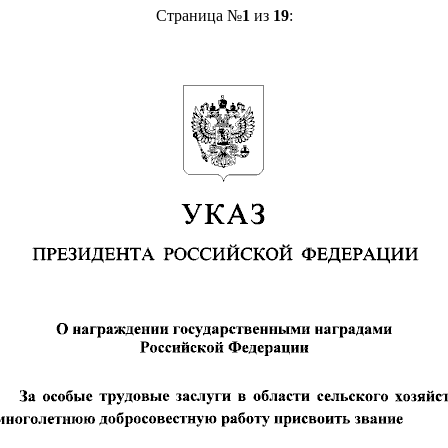
Страница №
1
из
19
: