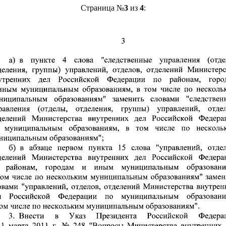
Страница №
3
из
4
: